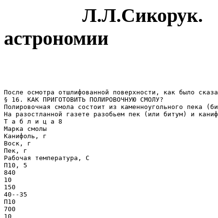
Л.Л.Сикорук. Тел
астрономии
После осмотра отшлифованной поверхности, как было сказа
§ 16. КАК ПРИГОТОВИТЬ ПОЛИРОВОЧНУЮ СМОЛУ?

Полировочная смола состоит из каменноугольного пека (би
На разостланной газете разобьем пек (или битум) и каниф
Т а б л и ц а 8

Марка смолы

Канифоль, г

Воск, г

Пек, г

Рабочая температура, С

П10, 5

840

10

150

40--35

П10

700

10
