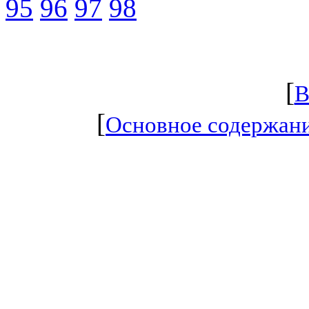
95
96
97
98
[
В
[
Основное содержан