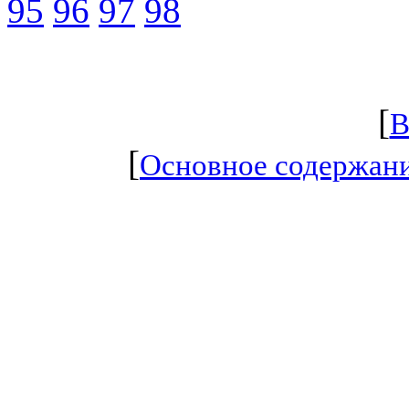
95
96
97
98
[
В
[
Основное содержан