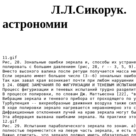
Л.Л.Сикорук. Тел
астрономии
11.gif

Рис, 28. Зональные ошибки зеркала и, способы их устране
полировать с большим давлением (рис, 28, г -- 3, 5, 9).
Вместо высокого валика после ретуши получается масса ме
Если зеркало имеет большое число (3--6) зональных ошибо
Так как завал края возникает почти при любом нарушении 
§ 24. ОБЩИЕ ЗАМЕЧАНИЯ ПО ФИГУРИЗАЦИИ И ТЕНЕВЫМ ИСПЫТАНИ
Процесс фигуризации и теневых испытаний трудно разделит
В процессе полировки, по словам Дж. Маттьюсона [22], "в
Вибрацию зеркала и теневого прибора от проходящего по у
Турбуленция -- вихреобразные движения воздуха также сил
В ходе полировки зеркало нагревается неравномерно это с
Дифракционные отклонения лучей на краю зеркала могут бы
Эта аберрация вызвана ошибками зеркала. На практике это
12.gif

Рис. 29. Испытание параболического зеркала по зонам. а)
полностью переместится на левую часть зеркала, и есть п
Важно отметить, что зеркало должно иметь обязательно пл